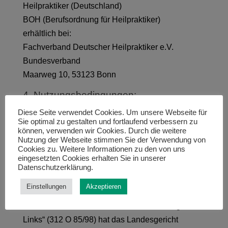
Heilpraktiker (Deutschland)
BOH (Berufsordnung für Heilpraktiker)
erhältlich bei:
Fachverband Deutscher Heilpraktiker e.V.
Bundesverband
Maarweg 10, 53123 Bonn
4. Nutzungsbedingungen:
Diese Seite verwendet Cookies. Um unsere Webseite für
Die Inhalte (Text- und Bildmaterial) werden
Sie optimal zu gestalten und fortlaufend verbessern zu
Internet-Nutzern ausschließlich zum privaten,
können, verwenden wir Cookies. Durch die weitere
Nutzung der Webseite stimmen Sie der Verwendung von
eigenen Gebrauch zur Verfügung gestellt. Jede
Cookies zu. Weitere Informationen zu den von uns
gewerbliche Nutzung der Inhalte dieses Online-
eingesetzten Cookies erhalten Sie in unserer
Datenschutzerklärung.
Angebotes ist unzulässig.
Einstellungen
Akzeptieren
5. Haftung für Links:
Durch das Urteil vom 12. Mai 1998 „Haftung für
Links“ (312 O 85/98) hat das Landesgericht