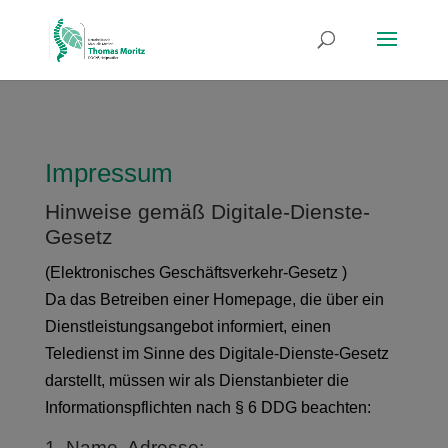
Impressum
Hinweise gemäß Digitale-Dienste-
Gesetz
(Elektronisches Geschäftsverkehr-Gesetz )
Da das Betreiben einer Homepage, die über ein
Dienstleistungsangebot informiert, einen
Teledienst im Sinne des Digitale-Dienste-Gesetz
darstellt, müssen wir als Dienstanbieter die
Informationspflichten nach § 6 DDG beachten:
1. Name, Adresse: